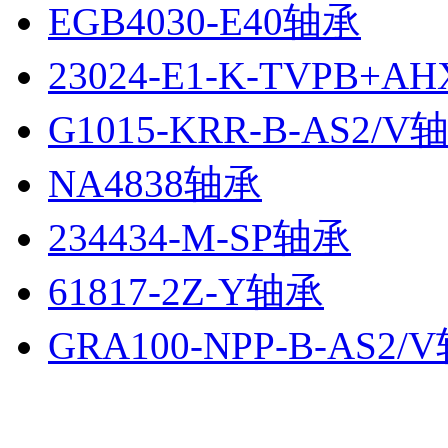
EGB4030-E40轴承
23024-E1-K-TVPB+A
G1015-KRR-B-AS2/V
NA4838轴承
234434-M-SP轴承
61817-2Z-Y轴承
GRA100-NPP-B-AS2/