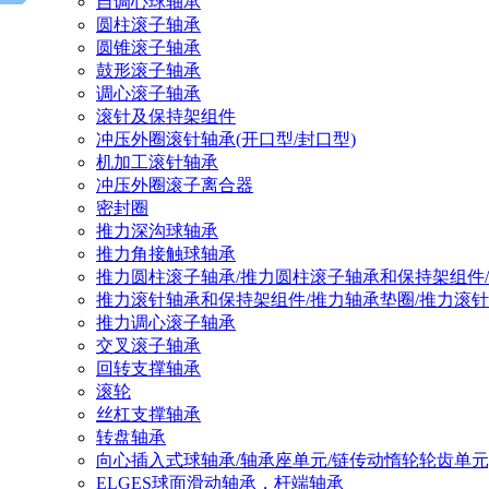
自调心球轴承
圆柱滚子轴承
圆锥滚子轴承
鼓形滚子轴承
调心滚子轴承
滚针及保持架组件
冲压外圈滚针轴承(开口型/封口型)
机加工滚针轴承
冲压外圈滚子离合器
密封圈
推力深沟球轴承
推力角接触球轴承
推力圆柱滚子轴承/推力圆柱滚子轴承和保持架组件
推力滚针轴承和保持架组件/推力轴承垫圈/推力滚
推力调心滚子轴承
交叉滚子轴承
回转支撑轴承
滚轮
丝杠支撑轴承
转盘轴承
向心插入式球轴承/轴承座单元/链传动惰轮轮齿单元
ELGES球面滑动轴承，杆端轴承