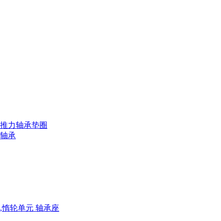
/推力轴承垫圈
针轴承
,惰轮单元 轴承座