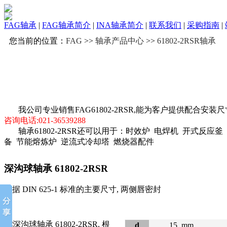
FAG轴承
|
FAG轴承简介
|
INA轴承简介
|
联系我们
|
采购指南
|
您当前的位置：
FAG
>>
轴承产品中心
>>
61802-2RSR轴承
我公司专业销售FAG61802-2RSR,能为客户提供配合安
咨询电话:021-36539288
轴承61802-2RSR还可以用于：时效炉 电焊机 开式反应釜
备 节能熔炼炉 逆流式冷却塔 燃烧器配件
深沟球轴承
61802-2RSR
根据 DIN 625-1 标准的主要尺寸, 两侧唇密封
d
15
mm