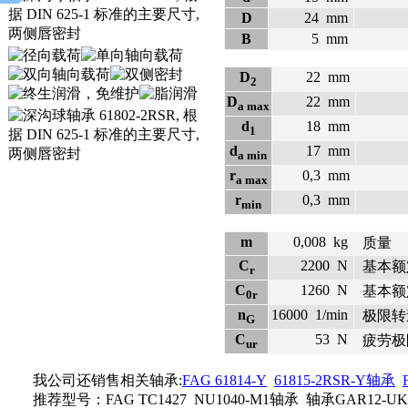
D
24
mm
B
5
mm
D
22
mm
2
D
22
mm
a max
d
18
mm
1
d
17
mm
a min
r
0,3
mm
a max
r
0,3
mm
min
m
0,008
kg
质量
C
2200
N
基本额
r
C
1260
N
基本额
0r
n
16000
1/min
极限转
G
C
53
N
疲劳极
ur
我公司还销售相关轴承:
FAG 61814-Y
61815-2RSR-Y轴承
推荐型号：FAG TC1427 NU1040-M1轴承 轴承GAR12-UK FAG 