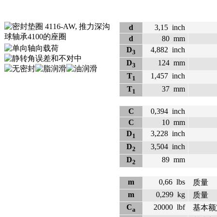
d
3,15
inch
d
80
mm
D
4,882
inch
3
D
124
mm
3
T
1,457
inch
1
T
37
mm
1
C
0,394
inch
C
10
mm
D
3,228
inch
1
D
3,504
inch
2
D
89
mm
2
m
0,66
lbs
质量
m
0,299
kg
质量
C
20000
lbf
基本额
a