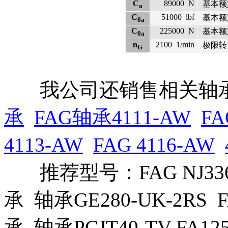
C
89000
N
基本额
a
C
51000
lbf
基本额
0a
C
225000
N
基本额
0a
n
2100
1/min
极限转
G
我公司还销售相关轴承
承
FAG轴承4111-AW
FA
4113-AW
FAG 4116-AW
推荐型号：FAG NJ336-E
承 轴承GE280-UK-2RS F
承 轴承PCJT40-TV-FA125.