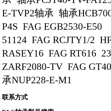
E-TVP2轴承 轴承HCB7008
P4S FAG EGB2530-E5
51124 FAG RCJTY1/2 
RASEY16 FAG RT616 
ZARF2080-TV FAG GT4
承NUP228-E-M1
联系方式